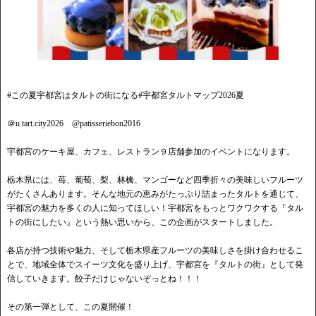
#この夏宇都宮はタルトの街になる#宇都宮タルトマップ2026夏
＠u.tart.city2026 @patisseriebon2016
宇都宮のケーキ屋、カフェ、レストラン９店舗参加のイベントになります。
栃木県には、苺、葡萄、梨、林檎、マンゴーなど四季折々の美味しいフルーツ
がたくさんあります。そんな地元の恵みがたっぷり詰まったタルトを通じて、
宇都宮の魅力を多くの人に知ってほしい！宇都宮をもっとワクワクする『タル
トの街にしたい』という熱い思いから、この企画がスタートしました。
各店が持つ技術や魅力、そして栃木県産フルーツの美味しさを掛け合わせるこ
とで、地域全体でスイーツ文化を盛り上げ、宇都宮を『タルトの街』として発
信していきます。餃子だけじゃないぞっとね！！！
その第一弾として、この夏開催！