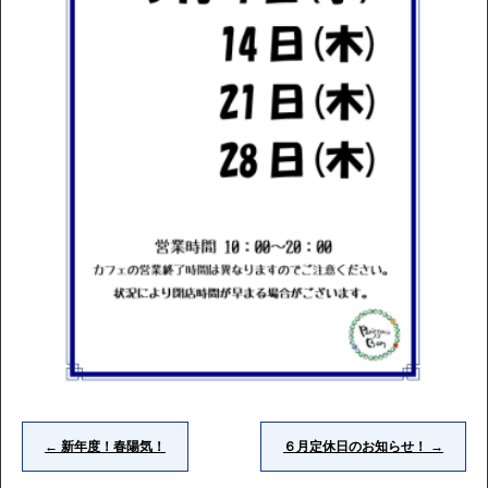
←
新年度！春陽気！
６月定休日のお知らせ！
→