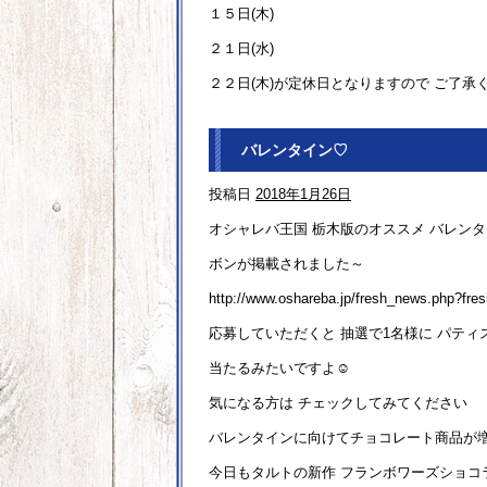
１５日(木)
２１日(水)
２２日(木)が定休日となりますので ご了承くだ
バレンタイン♡
投稿日
2018年1月26日
オシャレバ王国 栃木版のオススメ バレン
ボンが掲載されました～
http://www.oshareba.jp/fresh_news.php?fre
応募していただくと 抽選で1名様に パティ
当たるみたいですよ☺
気になる方は チェックしてみてください
バレンタインに向けてチョコレート商品が
今日もタルトの新作 フランボワーズショコラ(