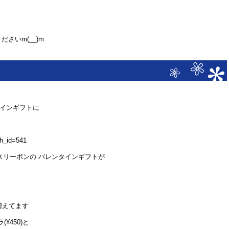
さいm(__)m
タインギフトに
sh_id=541
スリーボンの バレンタインギフトが
増えてます
¥450)と