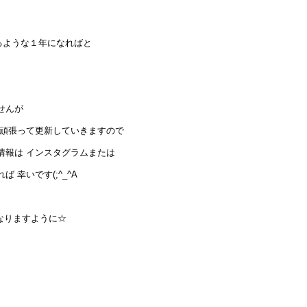
るような１年になればと
せんが
も頑張って更新していきますので
情報は インスタグラムまたは
 幸いです(;^_^A
なりますように☆