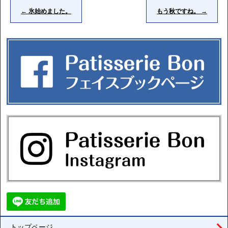
←
氷始めました。
もう秋ですね。
→
トップページ